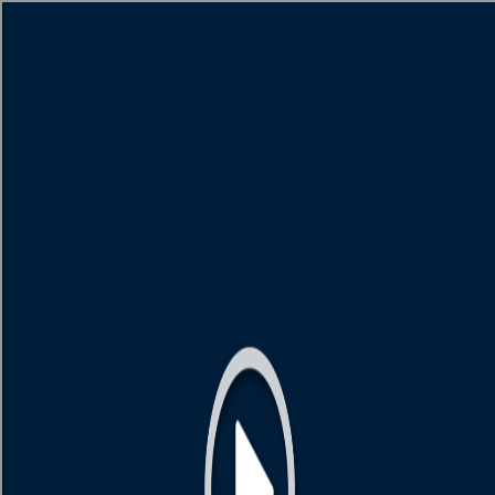
[object HTMLMetaElement]
пополнить счет