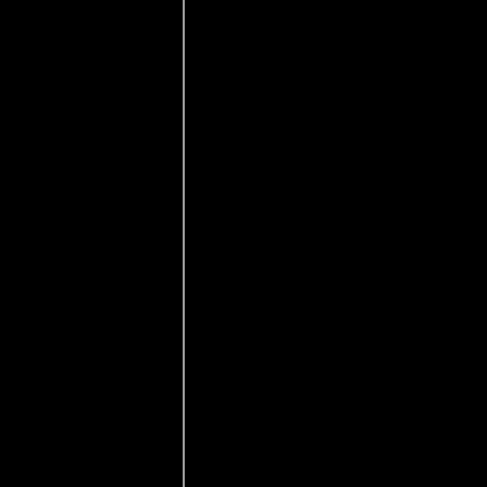
Columbus Deluxe