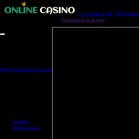
← В игровой зал
Поддержка
Вы играете в демо-режиме.
Переключите режим
и выигрывайте 
Регистрация
Вы играете
в демо режиме
Выигрывать реальные деньги
вы сможете после регистрации.
Регистрация
Войти на сайт
Или войти через:
Главная
Игровой зал
Columbus Deluxe