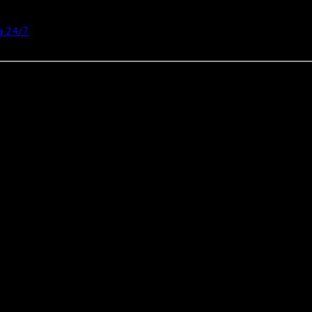
 24/7
реальные деньги.