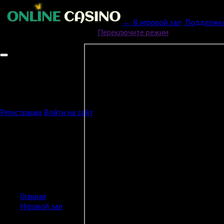
← В игровой зал
Поддержка
Вы играете в демо-режиме.
Переключите режим
и выигрывайте 
Регистрация
Вы играете
в демо режиме
Выигрывать реальные деньги
вы сможете после регистрации.
Регистрация
Войти на сайт
Или войти через:
Главная
Игровой зал
Dragon's Pearl