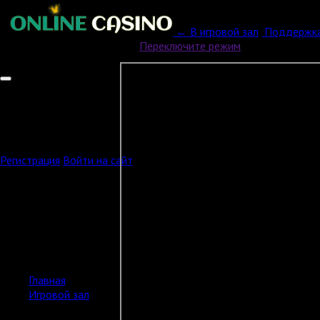
← В игровой зал
Поддержка
Вы играете в демо-режиме.
Переключите режим
и выигрывайте 
Регистрация
Вы играете
в демо режиме
Выигрывать реальные деньги
вы сможете после регистрации.
Регистрация
Войти на сайт
Или войти через:
Главная
Игровой зал
Good Luck 40