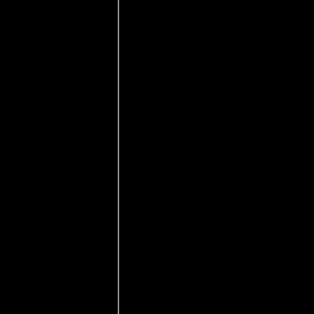
Lost Treasure