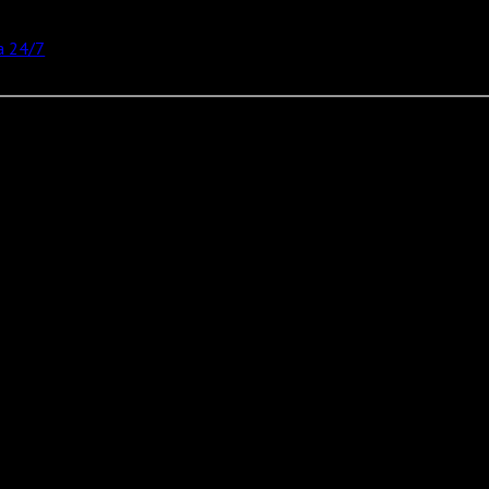
 24/7
реальные деньги.