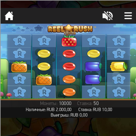
[object HTMLMetaElement]
пополнить счет