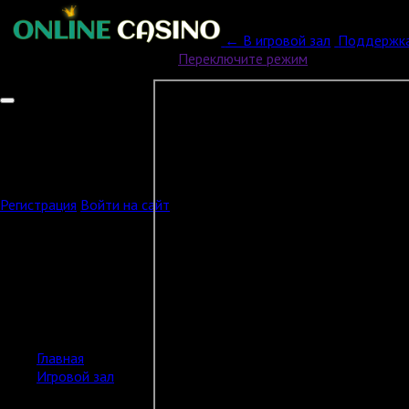
← В игровой зал
Поддержка
Вы играете в демо-режиме.
Переключите режим
и выигрывайте 
Регистрация
Вы играете
в демо режиме
Выигрывать реальные деньги
вы сможете после регистрации.
Регистрация
Войти на сайт
Или войти через:
Главная
Игровой зал
Spinions Beach Party