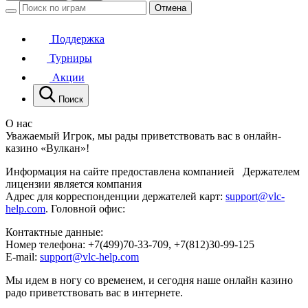
Отмена
Поддержка
Турниры
Акции
Поиск
О нас
Уважаемый Игрок, мы рады приветствовать вас в онлайн-
казино «Вулкан»!
Информация на сайте предоставлена компанией
Держателем
лицензии является компания
Адрес для корреспонденции держателей карт:
support@vlc-
help.com
. Головной офис:
Контактные данные:
Номер телефона: +7(499)70-33-709, +7(812)30-99-125
E-mail:
support@vlc-help.com
Мы идем в ногу со временем, и сегодня наше онлайн казино
радо приветствовать вас в интернете.