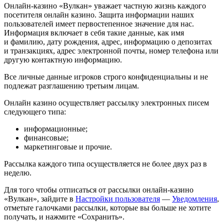
Онлайн-казино «Вулкан» уважает частную жизнь каждого
посетителя онлайн казино. Защита информации наших
пользователей имеет первостепенное значение для нас.
Информация включает в себя такие данные, как имя
и фамилию, дату рождения, адрес, информацию о депозитах
и транзакциях, адрес электронной почты, номер телефона или
другую контактную информацию.
Все личные данные игроков строго конфиденциальны и не
подлежат разглашению третьим лицам.
Онлайн казино осуществляет рассылку электронных писем
следующего типа:
информационные;
финансовые;
маркетинговые и прочие.
Рассылка каждого типа осуществляется не более двух раз в
неделю.
Для того чтобы отписаться от рассылки онлайн-казино
«Вулкан», зайдите в
Настройки пользователя
—
Уведомления
,
отметьте галочками рассылки, которые вы больше не хотите
получать, и нажмите «Сохранить».