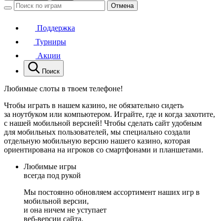
Отмена
Поддержка
Турниры
Акции
Поиск
Любимые слоты в твоем телефоне!
Чтобы играть в нашем казино, не обязательно сидеть
за ноутбуком или компьютером. Играйте, где и когда захотите,
с нашей мобильной версией! Чтобы сделать сайт удобным
для мобильных пользователей, мы специально создали
отдельную мобильную версию нашего казино, которая
ориентирована на игроков со смартфонами и планшетами.
Любимые игры
всегда под рукой
Мы постоянно обновляем ассортимент наших игр в
мобильной версии,
и она ничем не уступает
веб-версии сайта.