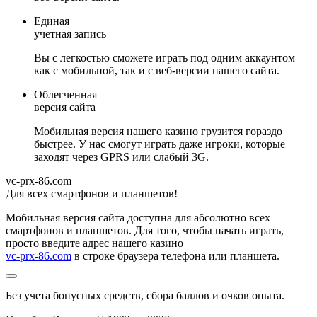
Единая
учетная запись
Вы с легкостью сможете играть под одним аккаунтом
как с мобильной, так и с веб-версии нашего сайта.
Облегченная
версия сайта
Мобильная версия нашего казино грузится гораздо
быстрее. У нас смогут играть даже игроки, которые
заходят через GPRS или слабый 3G.
vc-prx-86.com
Для всех смартфонов и планшетов!
Мобильная версия сайта доступна для абсолютно всех
смартфонов и планшетов. Для того, чтобы начать играть,
просто введите адрес нашего казино
vc-prx-86.com
в строке браузера телефона или планшета.
Без учета бонусных средств, сбора баллов и очков опыта.