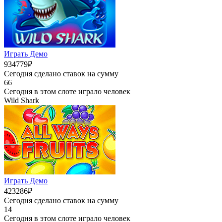
Играть
Демо
934779₽
Сегодня сделано ставок на сумму
66
Сегодня в этом слоте играло человек
Wild Shark
Играть
Демо
423286₽
Сегодня сделано ставок на сумму
14
Сегодня в этом слоте играло человек