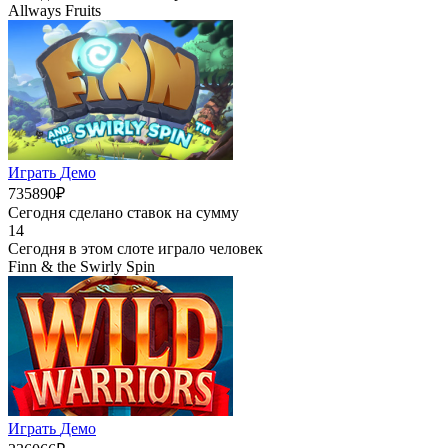
Allways Fruits
Играть
Демо
735890₽
Сегодня сделано ставок на сумму
14
Сегодня в этом слоте играло человек
Finn & the Swirly Spin
Играть
Демо