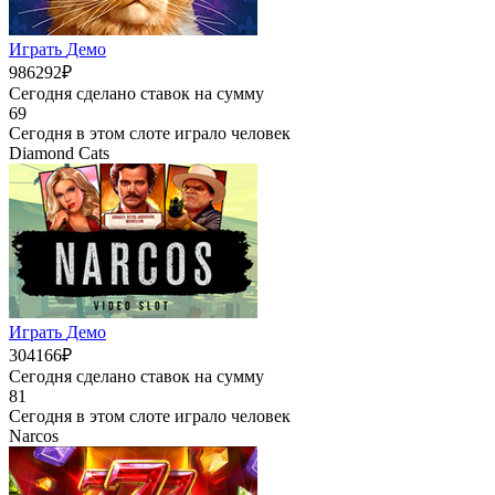
Играть
Демо
986292₽
Сегодня сделано ставок на сумму
69
Сегодня в этом слоте играло человек
Diamond Cats
Играть
Демо
304166₽
Сегодня сделано ставок на сумму
81
Сегодня в этом слоте играло человек
Narcos